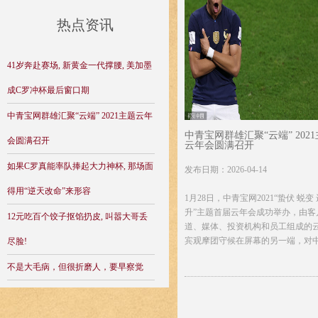
热点资讯
41岁奔赴赛场, 新黄金一代撑腰, 美加墨
成C罗冲杯最后窗口期
中青宝网群雄汇聚“云端” 2021主题云年
中青宝网群雄汇聚“云端” 202
会圆满召开
云年会圆满召开
如果C罗真能率队捧起大力神杯, 那场面
发布日期：2026-04-14
得用“逆天改命”来形容
1月28日，中青宝网2021“蛰伏 蜕变
升”主题首届云年会成功举办，由客
12元吃百个饺子抠馅扔皮, 叫嚣大哥丢
道、媒体、投资机构和员工组成的
宾观摩团守候在屏幕的另一端，对中青
尽脸!
不是大毛病，但很折磨人，要早察觉