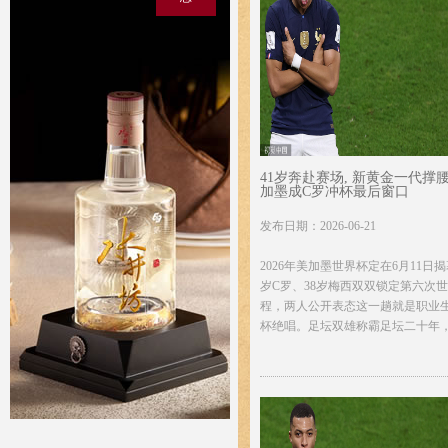
41岁奔赴赛场, 新黄金一代撑腰
加墨成C罗冲杯最后窗口
发布日期：2026-06-21
2026年美加墨世界杯定在6月11日揭
岁C罗、38岁梅西双双锁定第六次
程，两人公开表态这一趟就是职业
杯绝唱。足坛双雄称霸足坛二十年，世